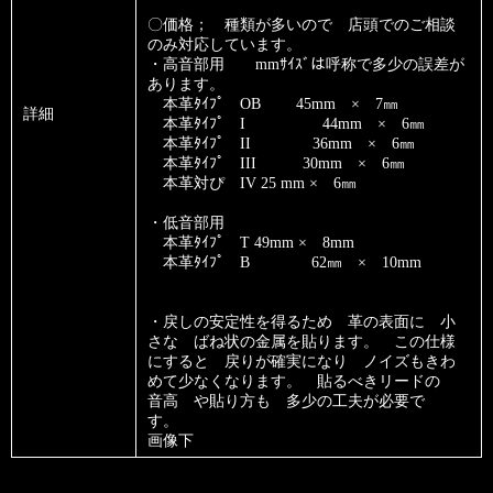
〇価格； 種類が多いので 店頭でのご相談
のみ対応しています。
・高音部用 mmｻｲｽﾞは呼称で多少の誤差が
あります。
本革ﾀｲﾌﾟ OB 45mm × 7㎜
詳細
本革ﾀｲﾌﾟ I 44mm × 6㎜
本革ﾀｲﾌﾟ II 36mm × 6㎜
本革ﾀｲﾌﾟ III 30mm × 6㎜
本革対ぴ IV 25 mm × 6㎜
・低音部用
本革ﾀｲﾌﾟ T 49mm × 8mm
本革ﾀｲﾌﾟ B 62㎜ × 10mm
・戻しの安定性を得るため 革の表面に 小
さな ばね状の金属を貼ります。 この仕様
にすると 戻りが確実になり ノイズもきわ
めて少なくなります。 貼るべきリードの
音高 や貼り方も 多少の工夫が必要で
す。
画像下