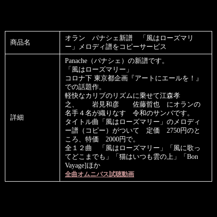
オラン パナシェ新譜 「風はローズマリ
商品名
ー」メロディ譜をコピーサービス
Panache（パナシェ）の新譜です。
「風はローズマリー」
コロナ下 東京都企画『アートにエールを！』
での話題作。
軽快なカリブのリズムに乗せて江森孝
之、 岩見和彦 佐藤哲也 にオランの
名手４名が織りなす 令和のサンバです。
詳細
タイトル曲「風はローズマリー」のメロディ
ー譜（コピー）がついて 定価 2750円のと
ころ、特価 2000円で。
全１２曲 「風はローズマリー」「風に歌っ
てどこまでも」「猫はいつも雲の上」「Bon
Vayage]ほか
全曲オムニバス試聴動画